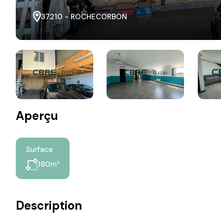
37210 - ROCHECORBON
Aperçu
Surface
m²
180
Description