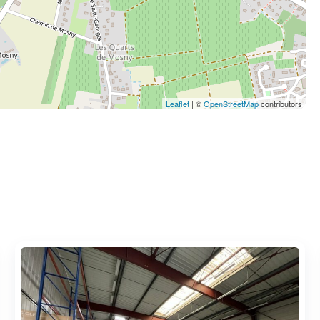
Leaflet
| ©
OpenStreetMap
contributors