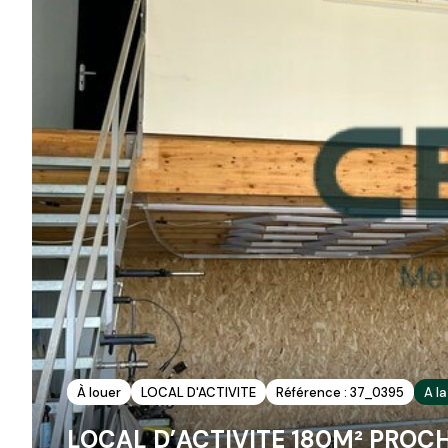
À louer
LOCAL D'ACTIVITE
Référence : 37_0395
A l
LOCAL D’ACTIVITE 180M² PROC