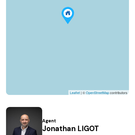
Leaflet
| ©
OpenStreetMap
contributors
Agent
Jonathan LIGOT