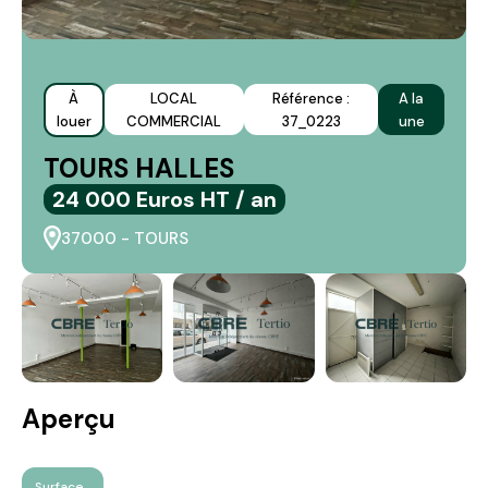
À
LOCAL
Référence :
A la
louer
COMMERCIAL
37_0223
une
TOURS HALLES
24 000 Euros HT / an
37000 - TOURS
Aperçu
Surface