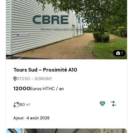
1
Tours Sud – Proximité A10
37250 - SORIGNY
12000
Euros HTHC / an
180
m²
Ajout :
4 août 2026