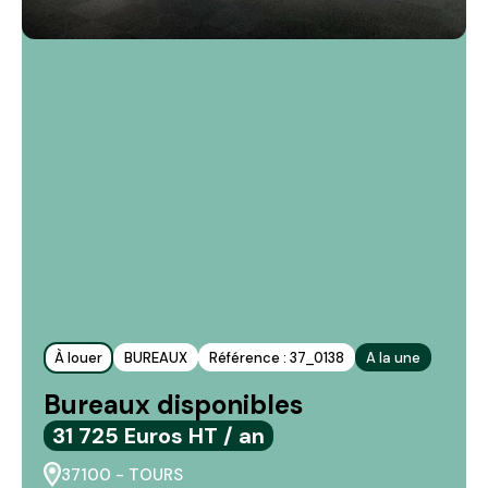
À louer
BUREAUX
Référence : 37_0138
A la une
Bureaux disponibles
31 725 Euros HT / an
37100 - TOURS