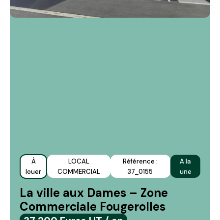
À
LOCAL
Référence :
A la
louer
COMMERCIAL
37_0155
une
La ville aux Dames – Zone
Commerciale Fougerolles