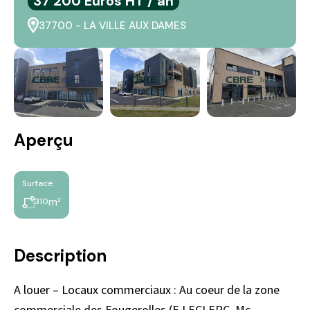
37 200 Euros HT / an
37700 - LA VILLE AUX DAMES
Aperçu
Surface
m²
310
Description
A louer – Locaux commerciaux : Au coeur de la zone
commerciale des Fougerolles (E.LECLERC, Mc